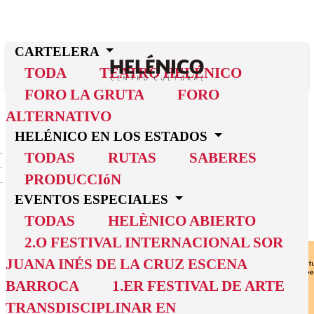
CARTELERA
TODA
TEATRO HELÉNICO
FORO LA GRUTA
FORO
ALTERNATIVO
HELÉNICO EN LOS ESTADOS
INICIO
TODAS
RUTAS
SABERES
CARTELERA
PRODUCCIóN
LLÉVAME
EVENTOS ESPECIALES
Llévame
TODAS
HELÈNICO ABIERTO
2.O FESTIVAL INTERNACIONAL SOR
JUANA INÉS DE LA CRUZ ESCENA
BARROCA
1.ER FESTIVAL DE ARTE
TRANSDISCIPLINAR EN