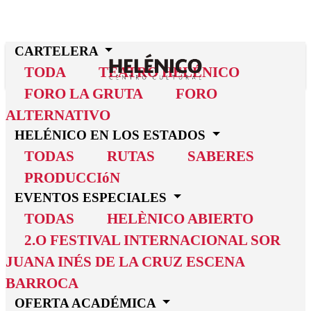
CARTELERA
TODA
TEATRO HELÉNICO
FORO LA GRUTA
FORO
ALTERNATIVO
HELÉNICO EN LOS ESTADOS
HELÉNICO EN
HELÉNICO EN
TODAS
RUTAS
SABERES
LOS ESTADOS
LOS ESTADOS
PRODUCCIóN
SABERES
EVENTOS ESPECIALES
TODAS
HELÈNICO ABIERTO
No se encontraron actividades relacionadas.
2.O FESTIVAL INTERNACIONAL SOR
JUANA INÉS DE LA CRUZ ESCENA
BARROCA
OFERTA ACADÉMICA