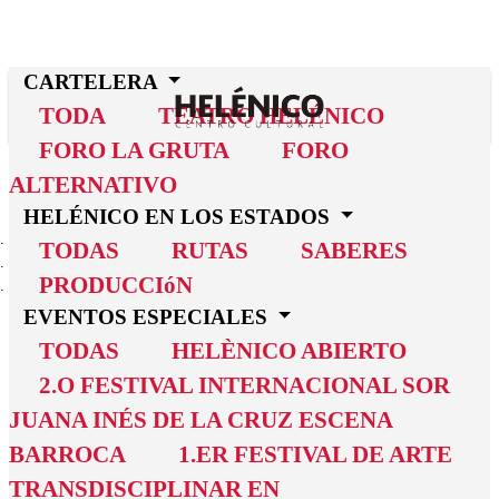
CARTELERA
TODA
TEATRO HELÉNICO
FORO LA GRUTA
FORO
ALTERNATIVO
HELÉNICO EN LOS ESTADOS
INICIO
TODAS
RUTAS
SABERES
CARTELERA
PRODUCCIóN
EL DON DEL QUIJOTE
EVENTOS ESPECIALES
El don del
TODAS
HELÈNICO ABIERTO
2.O FESTIVAL INTERNACIONAL SOR
Quijote
JUANA INÉS DE LA CRUZ ESCENA
La fantasía de los títeres, una aventura entre
BARROCA
1.ER FESTIVAL DE ARTE
libros
TRANSDISCIPLINAR EN