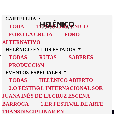
CARTELERA
TODA
TEATRO HELÉNICO
FORO LA GRUTA
FORO
ALTERNATIVO
HELÉNICO EN LOS ESTADOS
INICIO
TODAS
RUTAS
SABERES
CARTELERA
PRODUCCIóN
CIRCO DO SÓ EU
EVENTOS ESPECIALES
Circo Do
TODAS
HELÈNICO ABIERTO
2.O FESTIVAL INTERNACIONAL SOR
Só Eu
JUANA INÉS DE LA CRUZ ESCENA
Clausura
BARROCA
1.ER FESTIVAL DE ARTE
TRANSDISCIPLINAR EN