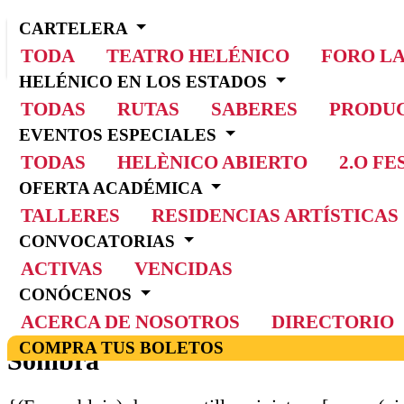
CARTELERA
TODA
TEATRO HELÉNICO
FORO L
HELÉNICO EN LOS ESTADOS
TODAS
RUTAS
SABERES
PRODUC
EVENTOS ESPECIALES
TODAS
HELÈNICO ABIERTO
2.O F
OFERTA ACADÉMICA
TALLERES
RESIDENCIAS ARTÍSTICAS
INICIO
CONVOCATORIAS
CARTELERA
ACTIVAS
VENCIDAS
CREACIÓN COLECTIVA DEL LABORATORIO DE ESPECULACI
CONÓCENOS
Creación colectiva del laboratorio
ACERCA DE NOSOTROS
DIRECTORIO
COMPRA TUS BOLETOS
Sombra