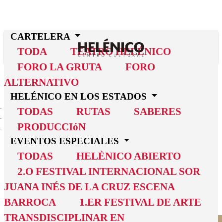
CARTELERA
TODA
TEATRO HELÉNICO
FORO LA GRUTA
FORO
ALTERNATIVO
HELÉNICO EN LOS ESTADOS
INICIO
TODAS
RUTAS
SABERES
CARTELERA
PRODUCCIóN
LA RETA MUNDIALISTA
EVENTOS ESPECIALES
La Reta
TODAS
HELÈNICO ABIERTO
2.O FESTIVAL INTERNACIONAL SOR
Mundialista
JUANA INÉS DE LA CRUZ ESCENA
Cascarita de improvisación
BARROCA
1.ER FESTIVAL DE ARTE
TRANSDISCIPLINAR EN