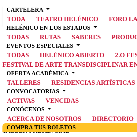
CARTELERA
TODA
TEATRO HELÉNICO
FORO L
HELÉNICO EN LOS ESTADOS
TODAS
RUTAS
SABERES
PRODUC
EVENTOS ESPECIALES
TODAS
HELÈNICO ABIERTO
2.O F
FESTIVAL DE ARTE TRANSDISCIPLINAR 
OFERTA ACADÉMICA
INICIO
TALLERES
RESIDENCIAS ARTÍSTICAS
OFERTA ACADÉMICA
CONVOCATORIAS
TALLER
EL CANTANTE Y LA ESCENA 2026
ACTIVAS
VENCIDAS
CONÓCENOS
EL CANTANTE Y LA ESCENA 2
ACERCA DE NOSOTROS
DIRECTORIO
COMPRA TUS BOLETOS
TALLER PRESENCIAL