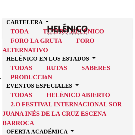
CARTELERA
TODA
TEATRO HELÉNICO
FORO LA GRUTA
FORO
ALTERNATIVO
HELÉNICO EN LOS ESTADOS
INICIO
TODAS
RUTAS
SABERES
RESIDENCIAS ARTÍSTICAS
PRODUCCIóN
EL TEATRO Y SUS MUNDOS IM (POSIBLES)
EVENTOS ESPECIALES
EL
TODAS
HELÈNICO ABIERTO
2.O FESTIVAL INTERNACIONAL SOR
TEATRO Y SUS MUNDOS IM
JUANA INÉS DE LA CRUZ ESCENA
(POSIBLES)
BARROCA
OFERTA ACADÉMICA