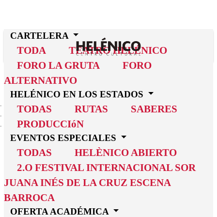
CARTELERA
TODA
TEATRO HELÉNICO
FORO LA GRUTA
FORO
ALTERNATIVO
HELÉNICO EN LOS ESTADOS
INICIO
TODAS
RUTAS
SABERES
CARTELERA
PRODUCCIóN
UNA BUENA MADRE
EVENTOS ESPECIALES
Una
TODAS
HELÈNICO ABIERTO
2.O FESTIVAL INTERNACIONAL SOR
buena madre
JUANA INÉS DE LA CRUZ ESCENA
Una madre, un hijo, un crimen y un panqué
BARROCA
OFERTA ACADÉMICA