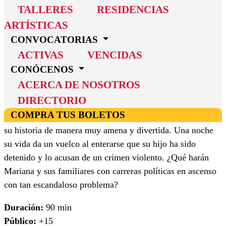
TALLERES
RESIDENCIAS
ARTÍSTICAS
ADQUIERE TUS BOLETOS
CONVOCATORIAS
ACTIVAS
VENCIDAS
Sobre la obra
CONÓCENOS
ACERCA DE NOSOTROS
Sinopsis
DIRECTORIO
COMPRA TUS BOLETOS
Mariana prepara panqués de arándano, mientras nos cuenta
su historia de manera muy amena y divertida. Una noche
su vida da un vuelco al enterarse que su hijo ha sido
detenido y lo acusan de un crimen violento. ¿Qué harán
Mariana y sus familiares con carreras políticas en ascenso
con tan escandaloso problema?
Duración:
90 min
Público:
+15